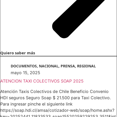
Quiero saber más
DOCUMENTOS
,
NACIONAL
,
PRENSA
,
REGIONAL
mayo 15, 2025
ATENCION TAXI COLECTIVOS SOAP 2025
Atención Taxis Colectivos de Chile Beneficio Convenio
HDI seguros Seguro Soap $ 21.500 para Taxi Colectivo.
Para ingresar pinche el siguiente link
https://soap.hdi.cl/amsa/cotizador-web/soap/home.ashx?
key=20252441_11833533_soap15520259229253_3511&int