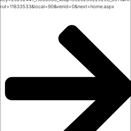
rut=11833533&local=90&venid=0&next=home.aspx