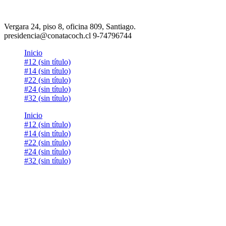
Vergara 24, piso 8, oficina 809, Santiago.
presidencia@conatacoch.cl 9-74796744
Inicio
#12 (sin título)
#14 (sin título)
#22 (sin título)
#24 (sin título)
#32 (sin título)
Inicio
#12 (sin título)
#14 (sin título)
#22 (sin título)
#24 (sin título)
#32 (sin título)