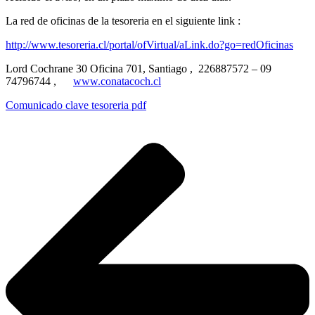
La red de oficinas de la tesoreria en el siguiente link :
http://www.tesoreria.cl/portal/ofVirtual/aLink.do?go=redOficinas
Lord Cochrane 30 Oficina 701, Santiago , 226887572 – 09
74796744 ,
www.conatacoch.cl
Comunicado clave tesoreria pdf