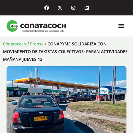
Quiénes so
Enlaces de in
Sala de pr
Conatacoch
/
Prensa
/
CONAPYME SOLIDARIZA CON
MOVIMIENTO DE TAXISTAS COLECTIVOS: PARAN ACTIVIDADES
MAÑANA JUEVES 12