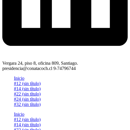
Vergara 24, piso 8, oficina 809, Santiago.
presidencia@conatacoch.cl 9-74796744
Inicio
#12 (sin título)
#14 (sin título)
#22 (sin título)
#24 (sin título)
#32 (sin título)
Inicio
#12 (sin título)
#14 (sin título)
#22 (sin título)