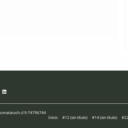
a@conatacoch.cl 9-74796744
Inicio
#12 (sin título)
#14 (sin título)
#22 