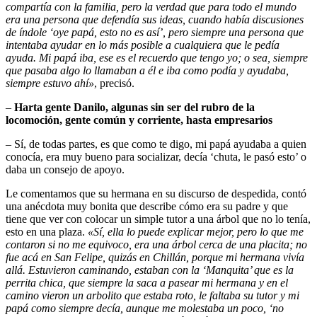
compartía con la familia, pero la verdad que para todo el mundo
era una persona que defendía sus ideas, cuando había discusiones
de índole ‘oye papá, esto no es así’, pero siempre una persona que
intentaba ayudar en lo más posible a cualquiera que le pedía
ayuda. Mi papá iba, ese es el recuerdo que tengo yo; o sea, siempre
que pasaba algo lo llamaban a él e iba como podía y ayudaba,
siempre estuvo ahí»
, precisó.
–
Harta gente Danilo, algunas sin ser del rubro de la
locomoción, gente común y corriente, hasta empresarios
– Sí, de todas partes, es que como te digo, mi papá ayudaba a quien
conocía, era muy bueno para socializar, decía ‘chuta, le pasó esto’ o
daba un consejo de apoyo.
Le comentamos que su hermana en su discurso de despedida, contó
una anécdota muy bonita que describe cómo era su padre y que
tiene que ver con colocar un simple tutor a una árbol que no lo tenía,
esto en una plaza.
«Sí, ella lo puede explicar mejor, pero lo que me
contaron si no me equivoco, era una árbol cerca de una placita; no
fue acá en San Felipe, quizás en Chillán, porque mi hermana vivía
allá. Estuvieron caminando, estaban con la ‘Manquita’ que es la
perrita chica, que siempre la saca a pasear mi hermana y en el
camino vieron un arbolito que estaba roto, le faltaba su tutor y mi
papá como siempre decía, aunque me molestaba un poco, ‘no