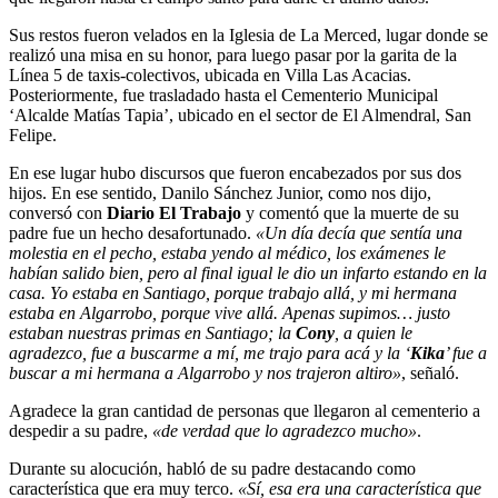
Sus restos fueron velados en la Iglesia de La Merced, lugar donde se
realizó una misa en su honor, para luego pasar por la garita de la
Línea 5 de taxis-colectivos, ubicada en Villa Las Acacias.
Posteriormente, fue trasladado hasta el Cementerio Municipal
‘Alcalde Matías Tapia’, ubicado en el sector de El Almendral, San
Felipe.
En ese lugar hubo discursos que fueron encabezados por sus dos
hijos. En ese sentido, Danilo Sánchez Junior, como nos dijo,
conversó con
Diario El Trabajo
y comentó que la muerte de su
padre fue un hecho desafortunado.
«Un día decía que sentía una
molestia en el pecho, estaba yendo al médico, los exámenes le
habían salido bien, pero al final igual le dio un infarto estando en la
casa. Yo estaba en Santiago, porque trabajo allá, y mi hermana
estaba en Algarrobo, porque vive allá. Apenas supimos… justo
estaban nuestras primas en Santiago; la
Cony
, a quien le
agradezco, fue a buscarme a mí, me trajo para acá y la ‘
Kika
’ fue a
buscar a mi hermana a Algarrobo y nos trajeron altiro»
, señaló.
Agradece la gran cantidad de personas que llegaron al cementerio a
despedir a su padre,
«de verdad que lo agradezco mucho»
.
Durante su alocución, habló de su padre destacando como
característica que era muy terco.
«Sí, esa era una característica que